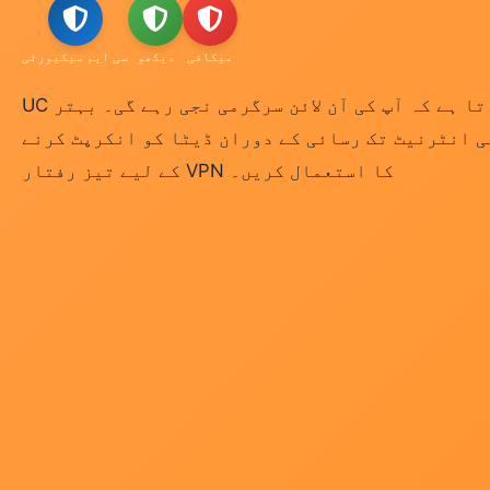
میکافی
دیکھو
سی ایم سیکیورٹی
UC براؤزر یقینی بناتا ہے کہ آپ کی آن لائن سرگرمی نجی رہے گی۔ بہتر
 انٹرنیٹ تک رسائی کے دوران ڈیٹا کو انکرپٹ کرنے
کے لیے تیز رفتار VPN کا استعمال کریں۔