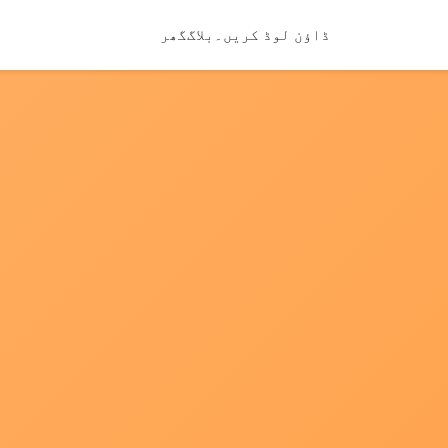
ڈاؤن لوڈ کریں۔
بلاگ
گھر