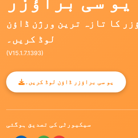
یو سی براؤزر
زر کا تازہ ترین ورژن ڈاؤن
لوڈ کریں۔
(V15.1.7.1393)
یو سی براؤزر ڈاؤن لوڈ کریں۔
سیکیورٹی کی تصدیق ہوگئی