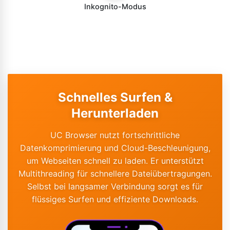
Inkognito-Modus
Schnelles Surfen &
Herunterladen
UC Browser nutzt fortschrittliche
Datenkomprimierung und Cloud-Beschleunigung,
um Webseiten schnell zu laden. Er unterstützt
Multithreading für schnellere Dateiübertragungen.
Selbst bei langsamer Verbindung sorgt es für
flüssiges Surfen und effiziente Downloads.