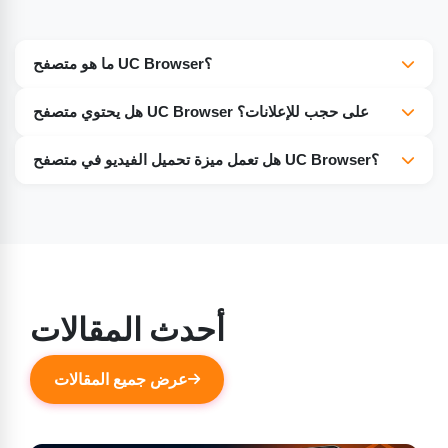
ما هو متصفح UC Browser؟
متصفح UC Browser هو متصفح ويب شهير يتميز بسرعة التصفح
هل يحتوي متصفح UC Browser على حجب للإعلانات؟
وكفاءته في توفير البيانات. يوفر تجربة سلسة وخفيفة، مع سرعة
نعم، يحتوي متصفح UC Browser على حجب إعلانات مدمج.
وموثوقية أكبر في تصفح الإنترنت، خاصةً على الأجهزة المحمولة.
هل تعمل ميزة تحميل الفيديو في متصفح UC Browser؟
من الميزات الفريدة التي يوفرها متصفح UC Browser قدرته على
تحميل الفيديوهات من مواقع ويب مختلفة بسرعة فائقة.
أحدث المقالات
عرض جميع المقالات