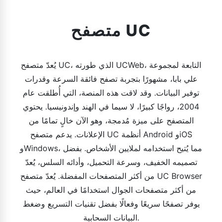
متصفح UC
يُعدّ متصفح UC، الذي طورته UCWeb، التابعة لمجموعة
علي بابا، مشهورًا بتجربة تصفح فائقة السرعة وقدرات
توفير البيانات. وقد لاقت هذه المنصة، التي أُطلقت عام
2004، رواجًا كبيرًا، لا سيما في الهند وإندونيسيا. يحتوي
المتصفح على ميزة مُدمجة، وهو الآن خالٍ تمامًا من
الإعلانات. يدعم متصفح UC أنظمة Android وiOS
وWindows، مما يُتيح استخدامه لملايين الأشخاص. بفضل
تصميمه الخفيف، وسرعة التحميل، وأدائه السلس، يُعدّ
من أكثر المتصفحات المفضلة. يُعدّ متصفح UC Browser
من أكثر متصفحات الجوال استخدامًا في العالم، حيث
يوفر تصفحًا سريعًا وفعالًا بفضل تقنيات التسريع وضغط
البيانات السحابية.