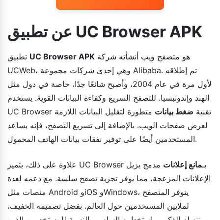
عن تطبيق UC Browser APK
هو متصفح ويب أنشأته شركة
UC Browser APK
تطبيق
UCWeb، وهي إحدى شركات مجموعة Alibaba. تم إطلاقه
لأول مرة في عام 2004، وأصبح شائعًا جدًا، خاصة في دول مثل
الهند وإندونيسيا. للتصفح السريع وكفاءة البيانات القوية. يستخدم
UC Browser تقنية
ضغط بيانات
متطورة لتقليل البيانات اللازمة
لعرض صفحات الويب. بالإضافة إلى تسريع التصفح، فإنه يساعد
المستخدمين أيضًا على توفير نفقات بيانات الهاتف المحمول.
علاوة على ذلك، يتميز UC Browser بـ
مانع إعلانات
مدمج يزيل
الإعلانات المزعجة، مما يوفر تجربة تصفح سلسة. مع دعمه لعدة
منصات مثل Android وiOS وWindows، يتوفر المتصفح
لملايين المستخدمين حول العالم. بفضل تصميمه الخفيف،
وتنزيله الذكي، واستخدامه السلس. بالنسبة للمستخدمين الذين