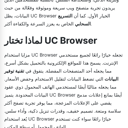
يريدون تجربة متصفح ويب سريعة وموثوقة وفعّالة من حيث
البيانات، يظل UC Browser الخيار الأول. كما أن
التسريع
الخاص به يعزز السرعة والكفاءة أكثر.
السحابي
لماذا تختار UC Browser
مزايا استخدام UC Browser تجعله خيارًا رائعًا لجميع مستخدمي
الإنترنت. يسمح هذا للمواقع الإلكترونية بالتحميل بشكل أسرع،
مما يجعله أحد المتصفحات المفضلة. يتفوق في
تقنية توفير
البيانات
التي تضغط البيانات لتقليل الاستخدام وخفض الأسعار.
مما يجعله مثاليًا أيضًا لمستخدمي الهاتف المحمول ذوي عقود
البيانات المحدودة. يتميز UC Browser أيضًا بمانع إعلانات مدمج
يقضي على الإعلانات المزعجة، مما يوفر تجربة تصفح أكثر
سلاسة ومتعة. تصميم خفيف، وقدرات تنزيل ذكية، وأداء سلس.
يُعد استخدام UC Browser خيارًا رائعًا سواء كنت تستخدم
الهاتف المحمول أو سطح المكتب.