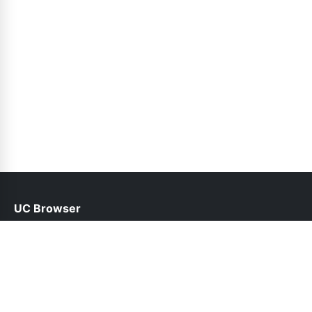
UC Browser
help@ucbrowser.pk
Follow Us