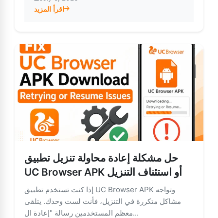
اقرأ المزيد
about إدارة سلسة لعدة علامات تبويب في متصفح UC
حل مشكلة إعادة محاولة تنزيل تطبيق
UC Browser APK أو استئناف التنزيل
إذا كنت تستخدم تطبيق UC Browser APK وتواجه
مشاكل متكررة في التنزيل، فأنت لست وحدك. يتلقى
معظم المستخدمين رسالة "إعادة ال...