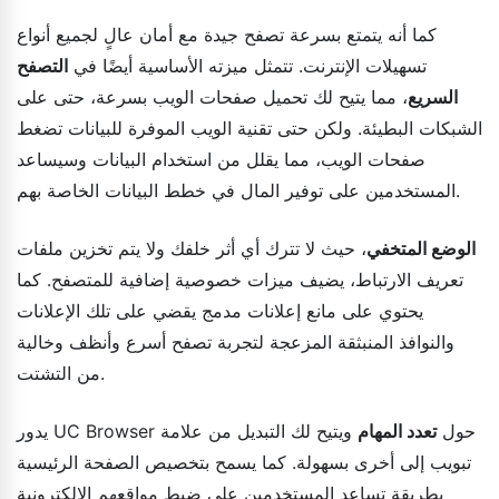
كما أنه يتمتع بسرعة تصفح جيدة مع أمان عالٍ لجميع أنواع
تسهيلات الإنترنت. تتمثل ميزته الأساسية أيضًا في
التصفح
السريع
، مما يتيح لك تحميل صفحات الويب بسرعة، حتى على
الشبكات البطيئة. ولكن حتى تقنية الويب الموفرة للبيانات تضغط
صفحات الويب، مما يقلل من استخدام البيانات وسيساعد
المستخدمين على توفير المال في خطط البيانات الخاصة بهم.
الوضع المتخفي
، حيث لا تترك أي أثر خلفك ولا يتم تخزين ملفات
تعريف الارتباط، يضيف ميزات خصوصية إضافية للمتصفح. كما
يحتوي على مانع إعلانات مدمج يقضي على تلك الإعلانات
والنوافذ المنبثقة المزعجة لتجربة تصفح أسرع وأنظف وخالية
من التشتت.
يدور UC Browser حول
تعدد المهام
ويتيح لك التبديل من علامة
تبويب إلى أخرى بسهولة. كما يسمح بتخصيص الصفحة الرئيسية
بطريقة تساعد المستخدمين على ضبط مواقعهم الإلكترونية