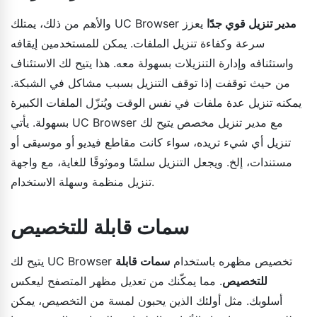
مدير تنزيل قوي جدًا
يعزز
والأهم من ذلك، يمتلك UC Browser
سرعة وكفاءة تنزيل الملفات. يمكن للمستخدمين إيقافه
واستئنافه وإدارة التنزيلات بسهولة معه. هذا يتيح لك الاستئناف
من حيث توقفت إذا توقف التنزيل بسبب مشاكل في الشبكة.
يمكنه تنزيل عدة ملفات في نفس الوقت ويُنزّل الملفات الكبيرة
بسهولة. يأتي UC Browser مع مدير تنزيل مخصص يتيح لك
تنزيل أي شيء تريده، سواء كانت مقاطع فيديو أو موسيقى أو
مستندات، إلخ. ويجعل التنزيل سلسًا وموثوقًا للغاية، مع واجهة
تنزيل منظمة وسهلة الاستخدام.
سمات قابلة للتخصيص
يتيح لك UC Browser تخصيص مظهره باستخدام
سمات قابلة
للتخصيص
. مما يمكّنك من تعديل مظهر المتصفح ليعكس
أسلوبك. مثل أولئك الذين يحبون لمسة من التخصيص، يمكن