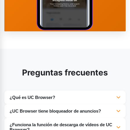
Preguntas frecuentes
¿Qué es UC Browser?
UC Browser es un navegador web popular conocido por
¿UC Browser tiene bloqueador de anuncios?
su velocidad de navegación y sus eficientes funciones
Sí, UC Browser tiene un bloqueador de anuncios
de ahorro de datos. Ofrece una experiencia fluida y
¿Funciona la función de descarga de vídeos de UC
integrado.
ligera, con una navegación web más rápida y fiable,
Browser?