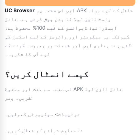
ایپ اس صفحہ پر APK فائل کے لیے براہ
UC Browser
راست ڈاؤن لوڈ کا بٹن پیش کرتی ہے۔ فائل
اینڈرائیڈ ڈیوائسز کے لیے 100% محفوظ ہے،
کیونکہ یہ میلویئر اور وائرسز کے لیے اسکین کی
گئی ہے۔ ہماری ایپ اور خدمات پر بھروسہ کرنے کے
لیے آپ کا شکریہ۔
کیسے انسٹال کریں؟
اس صفحہ سے مفت اور محفوظ APK فائل ڈاؤن لوڈ
کریں۔ پھر:
ترتیبات> سیکیورٹی کھولیں۔
نامعلوم ذرائع کو فعال کریں۔