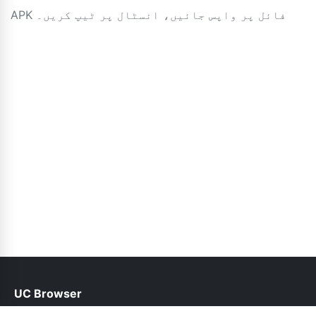
APK فائل پر واپس جائیں، انسٹال پر ٹیپ کریں۔
UC Browser
help@ucbrowser.pk