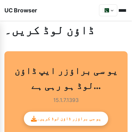
UC Browser
ڈاؤن لوڈ کریں۔
یو سی براؤزر ایپ ڈاؤن
لوڈ ہو رہی ہے…
15.1.7.1393
یو سی براؤزر ڈاؤن لوڈ کریں۔